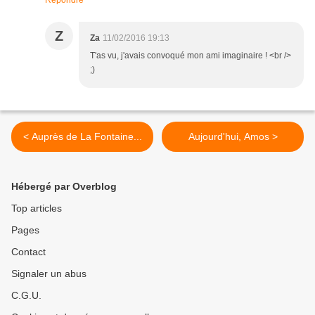
Répondre
Z
Za
11/02/2016 19:13
T'as vu, j'avais convoqué mon ami imaginaire ! <br />
;)
< Auprès de La Fontaine...
Aujourd'hui, Amos >
Hébergé par Overblog
Top articles
Pages
Contact
Signaler un abus
C.G.U.