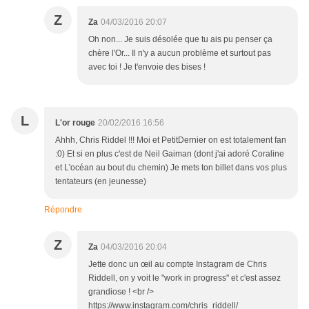
Z
Za
04/03/2016 20:07
Oh non... Je suis désolée que tu ais pu penser ça
chère l'Or... Il n'y a aucun problème et surtout pas
avec toi ! Je t'envoie des bises !
L
L'or rouge
20/02/2016 16:56
Ahhh, Chris Riddel !!! Moi et PetitDernier on est totalement fan
:0) Et si en plus c'est de Neil Gaiman (dont j'ai adoré Coraline
et L'océan au bout du chemin) Je mets ton billet dans vos plus
tentateurs (en jeunesse)
Répondre
Z
Za
04/03/2016 20:04
Jette donc un œil au compte Instagram de Chris
Riddell, on y voit le "work in progress" et c'est assez
grandiose ! <br />
https://www.instagram.com/chris_riddell/