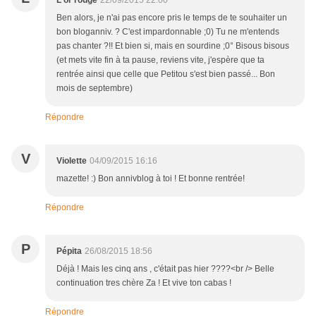
L'or rouge
22/09/2015 22:00
Ben alors, je n'ai pas encore pris le temps de te souhaiter un
bon bloganniv. ? C'est impardonnable ;0) Tu ne m'entends
pas chanter ?!! Et bien si, mais en sourdine ;0° Bisous bisous
(et mets vite fin à ta pause, reviens vite, j'espère que ta
rentrée ainsi que celle que Petitou s'est bien passé... Bon
mois de septembre)
Répondre
V
Violette
04/09/2015 16:16
mazette! :) Bon annivblog à toi ! Et bonne rentrée!
Répondre
P
Pépita
26/08/2015 18:56
Déjà ! Mais les cinq ans , c'était pas hier ????<br /> Belle
continuation tres chère Za ! Et vive ton cabas !
Répondre