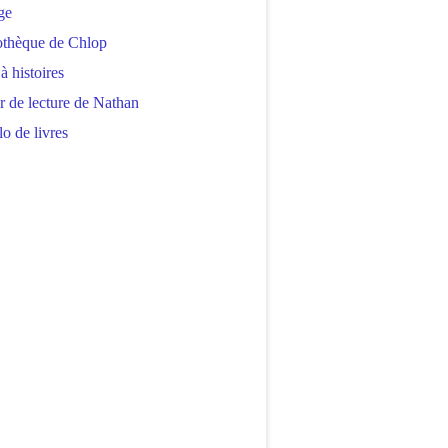
ge
othèque de Chlop
 à histoires
r de lecture de Nathan
o de livres