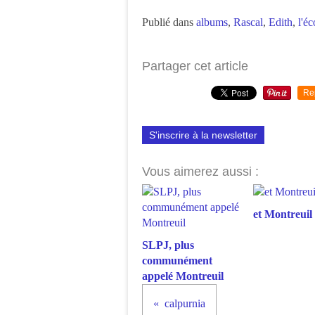
Publié dans
albums
,
Rascal
,
Edith
,
l'éc
Partager cet article
Re
S'inscrire à la newsletter
Vous aimerez aussi :
et Montreuil 
SLPJ, plus
communément
appelé Montreuil
calpurnia