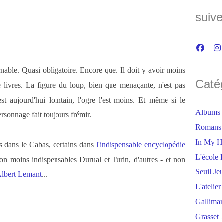
suive
nable. Quasi obligatoire. Encore que. Il doit y avoir moins
Caté
livres. La figure du loup, bien que menaçante, n'est pas
t aujourd'hui lointain, l'ogre l'est moins. Et même si le
Albums
rsonnage fait toujours frémir.
Romans
In My H
s dans le Cabas, certains dans
l'indispensable encyclopédie
L'école 
non moins indispensables Durual et Turin, d'autres - et non
Seuil Je
'Albert Lemant
...
L'atelie
Gallima
Grasset 