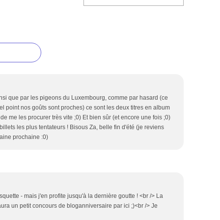
ainsi que par les pigeons du Luxembourg, comme par hasard (ce
el point nos goûts sont proches) ce sont les deux titres en album
 de me les procurer très vite ;0) Et bien sûr (et encore une fois ;0)
billets les plus tentateurs ! Bisous Za, belle fin d'été (je reviens
aine prochaine :0)
isquette - mais j'en profite jusqu'à la dernière goutte ! <br /> La
ura un petit concours de bloganniversaire par ici ;)<br /> Je