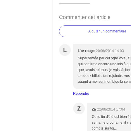
Commenter cet article
Ajouter un commentaire
L
L'or rouge
20/08/2014 14:03
Super tentée par cet ogre vole, 
qui confirme encore une fois à qu
que j'avais retenus, je vais tâcher
tes deux billets font rejoindre vos 
quand à moi sur mon blog la sem
Répondre
Z
Za
22/08/2014 17:04
Cette fin d'été est bien fr
semaine prochaine, il y a
compte sur toi...