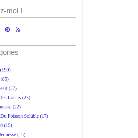
z-moi !
gories
(190)
(85)
eart
(37)
Des Loisirs
(23)
unesse
(22)
r Du Poisson Soluble
(17)
rd
(15)
Jeunesse
(15)