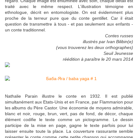
regard. Chaque image est enluminée avec soin, chaque détail est
traité avec le même respect. L'illustration témoigne en
ethnologue, décrit en entomologiste. On est évidemment plus
proche de la terreur pure que du conte gentillet. Car il était
question de transmettre à tous - et pas seulement aux enfants -
un conte traditionnel.
Contes russes
illustrés par Ivan Bilibin(e)
(vous trouverez les deux orthographes)
Seuil Jeunesse
réédition à paraître le 20 mars 2014
Nathalie Parain illustre le conte en 1932. Il est publié
simultanément aux Etats-Unis et en France, par Flammarion pour
les albums du Père Castor.
Une économie de moyens admirable,
blanc et noir, rouge, brun, vert, pas de fond, de décor, chaque
élément codifie le texte comme un pictogramme. Le dessin
participe de la mise en page, gagne le texte parfois pour lui
laisser ensuite toute la place. La couverture rassurante semble
présenter le conte comme cette petite chanson qui accompagne