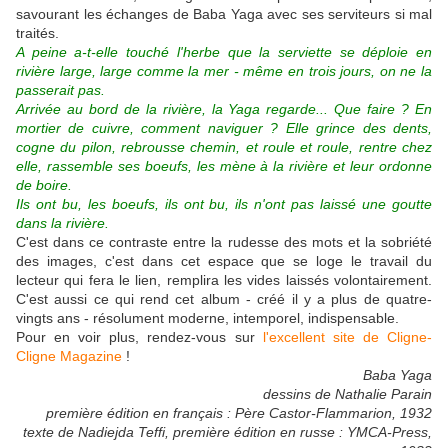
savourant les échanges de Baba Yaga avec ses serviteurs si mal
traités.
A peine a-t-elle touché l'herbe que la serviette se déploie en
rivière large, large comme la mer - même en trois jours, on ne la
passerait pas.
Arrivée au bord de la rivière, la Yaga regarde... Que faire ? En
mortier de cuivre, comment naviguer ? Elle grince des dents,
cogne du pilon, rebrousse chemin, et roule et roule, rentre chez
elle, rassemble ses boeufs, les mène à la rivière et leur ordonne
de boire.
Ils ont bu, les boeufs, ils ont bu, ils n'ont pas laissé une goutte
dans la rivière.
C'est dans ce contraste entre la rudesse des mots et la sobriété
des images, c'est dans cet espace que se loge le travail du
lecteur qui fera le lien, remplira les vides laissés volontairement.
C'est aussi ce qui rend cet album - créé il y a plus de quatre-
vingts ans - résolument moderne, intemporel, indispensable.
Pour en voir plus, rendez-vous sur
l'excellent site de Cligne-
Cligne Magazine
!
Baba Yaga
dessins de Nathalie Parain
première édition en français : Père Castor-Flammarion, 1932
texte de Nadiejda Teffi, première édition en russe : YMCA-Press,