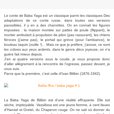
Le conte de Baba Yaga est un classique parmi les classiques Des
adaptations de ce conte russe, dans toutes ses versions
paossibles, il y en a des charrettes. On en connait les figures
imposées : la maison montée sur pattes de poule (flippant), le
mortier ambulant à propulsion de pilon (pas rassurant), les chiens
féroces (j'aime pas), le portail qui grince (pour l'ambiance), le
bouleau taquin (ouille !)... Mais ce que je préfère, j'avoue, ce sont
les crânes aux yeux
ardents
, dans le genre déco joyeuse, on n'a
guère fait mieux depuis.
J'en ai quatre versions sous le coude, je vous propose donc
d'aller allègrement à la rencontre de l'ogresse, passez devant, je
vous suis.
Parce que la première, c'est celle d'Ivan Bilibin (1876-1942).
La Baba Yaga de Bilibin est d'une réalité effrayante. Elle est
sèche, impitoyable. Vassilissa est une jeune femme, à cent lieues
d'Hansel et Gretel, du Chaperon rouge. On ne sait où donner du