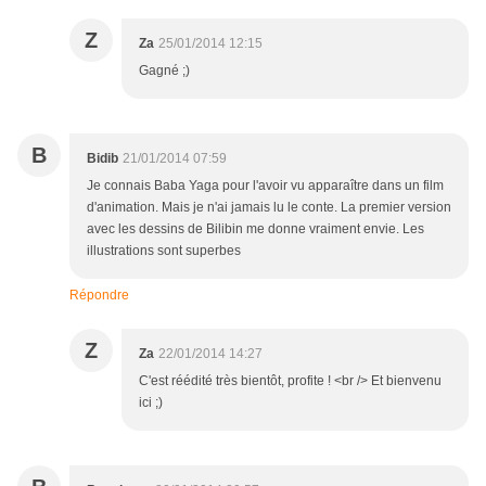
Z
Za
25/01/2014 12:15
Gagné ;)
B
Bidib
21/01/2014 07:59
Je connais Baba Yaga pour l'avoir vu apparaître dans un film
d'animation. Mais je n'ai jamais lu le conte. La premier version
avec les dessins de Bilibin me donne vraiment envie. Les
illustrations sont superbes
Répondre
Z
Za
22/01/2014 14:27
C'est réédité très bientôt, profite ! <br /> Et bienvenu
ici ;)