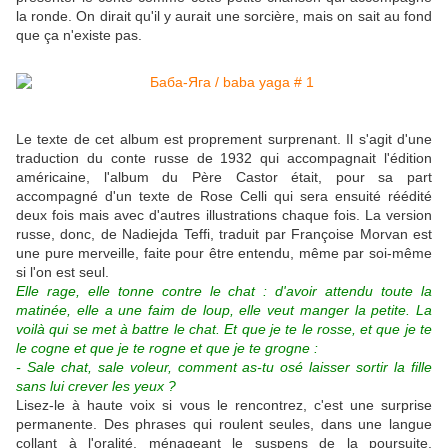
la ronde. On dirait qu'il y aurait une sorcière, mais on sait au fond
que ça n'existe pas.
Le texte de cet album est proprement surprenant. Il s'agit d'une
traduction du conte russe de 1932 qui accompagnait l'édition
américaine, l'album du Père Castor était, pour sa part
accompagné d'un texte de Rose Celli qui sera ensuité réédité
deux fois mais avec d'autres illustrations chaque fois. La version
russe, donc, de Nadiejda Teffi, traduit par Françoise Morvan est
une pure merveille, faite pour être entendu, même par soi-même
si l'on est seul.
Elle rage, elle tonne contre le chat : d'avoir attendu toute la
matinée, elle a une faim de loup, elle veut manger la petite. La
voilà qui se met à battre le chat. Et que je te le rosse, et que je te
le cogne et que je te rogne et que je te grogne :
- Sale chat, sale voleur, comment as-tu osé laisser sortir la fille
sans lui crever les yeux ?
Lisez-le à haute voix si vous le rencontrez, c'est une surprise
permanente. Des phrases qui roulent seules, dans une langue
collant à l'oralité, ménageant le suspens de la poursuite,