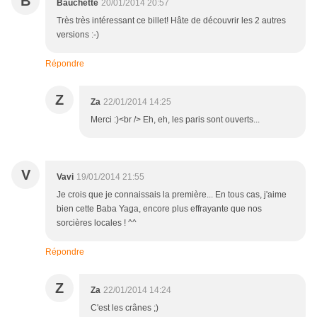
B
Bauchette
20/01/2014 20:57
Très très intéressant ce billet! Hâte de découvrir les 2 autres
versions :-)
Répondre
Z
Za
22/01/2014 14:25
Merci :)<br /> Eh, eh, les paris sont ouverts...
V
Vavi
19/01/2014 21:55
Je crois que je connaissais la première... En tous cas, j'aime
bien cette Baba Yaga, encore plus effrayante que nos
sorcières locales ! ^^
Répondre
Z
Za
22/01/2014 14:24
C'est les crânes ;)