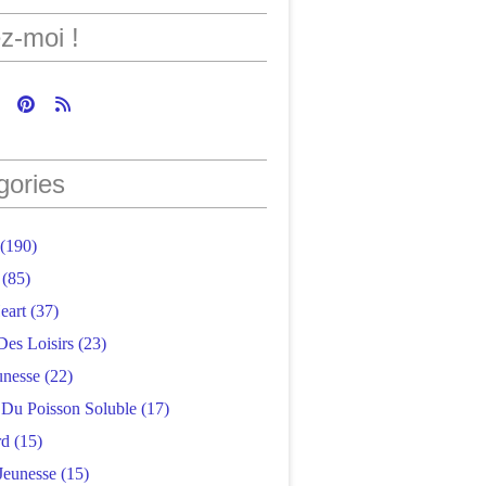
z-moi !
gories
(190)
(85)
eart
(37)
Des Loisirs
(23)
unesse
(22)
r Du Poisson Soluble
(17)
rd
(15)
Jeunesse
(15)