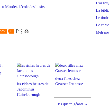
L'or rou
ieu Maudet
,
l'école des loisirs
La bibli
Le tiroir
Le cahie
post
0
Méli-mél
!
deux filles chez
les riches heures de
Grasset Jeunesse
Jacominus
Gainsborough
les quatre géants