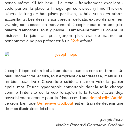
bottes même s'il fait beau. Le texte - franchement excellent -
cède parfois la place à l'image qui se divise, rythme l'histoire,
s'étend le long de banquises paisibles, s'abrite sous des arbres
accueillants. Les dessins sont précis, délicats, extraordinairement
vivants, sans cesse en mouvement. Joseph nous offre une jolie
palette d'émotions, tout y passe : l'émerveillement, la colère, la
tristesse, la joie. Un petit garçon plus vrai de nature, un
bonhomme à ne pas présenter à un
Yark
affamé...
Joseph Fipps est un bel album dans tous les sens du terme. Un
beau moment de lecture, tout empreint de tendressse, mais aussi
un bien beau livre. Couverture solide au carton velouté, papier
épais, mat. Et une typographie confortable dont la taille change
comme l'intensité de la voix lorsqu'on lit le texte. J'avais déjà
passablement craqué pour la frimousse d'une
demoiselle Wardé
.
Je crois bien que
Geneviève Godbout
est en train de devenir une
de mes illustratrice fétiches...
joseph Fipps
Nadine Robert & Geneviève Godbout