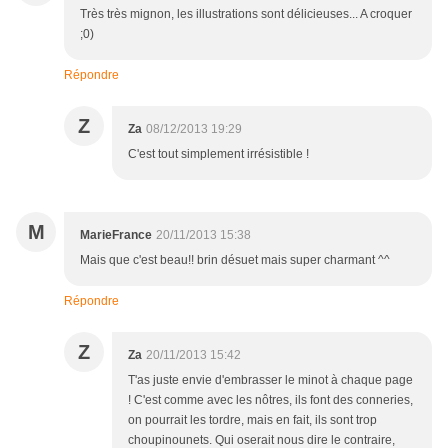
Très très mignon, les illustrations sont délicieuses... A croquer
;0)
Répondre
Z
Za
08/12/2013 19:29
C'est tout simplement irrésistible !
M
MarieFrance
20/11/2013 15:38
Mais que c'est beau!! brin désuet mais super charmant ^^
Répondre
Z
Za
20/11/2013 15:42
T'as juste envie d'embrasser le minot à chaque page
! C'est comme avec les nôtres, ils font des conneries,
on pourrait les tordre, mais en fait, ils sont trop
choupinounets. Qui oserait nous dire le contraire,