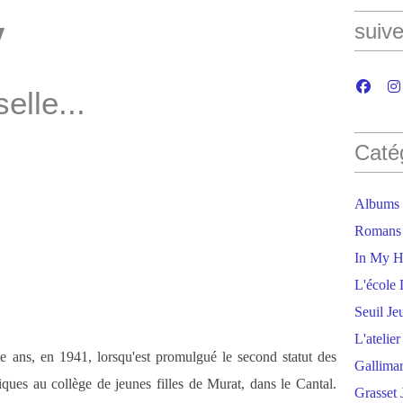
y
suive
lle...
Caté
Albums
Romans
In My H
L'école 
Seuil Je
L'atelie
te ans, en 1941, lorsqu'est promulgué le second statut des
Gallima
iques au collège de jeunes filles de Murat, dans le Cantal.
Grasset 