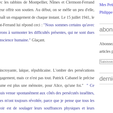
c les rabbins de Montpellier, Nîmes et Clermont-Ferrand
Mes Peti
eur offrir son soutien. Au début, on se méfie un peu d'elle,
Philippe
naît un engagement de chaque instant. Le 15 juillet 1941, le
t-Ferrand lui répond ceci :
"Nous sommes certains qu'avec
abon
ons à surmonter les difficultés présentes, qui ne sont dues
nscience humaine."
Glaçant.
Abonnez-
articles 
 incroyante, laïque, républicaine. L'ombre des persécutions
derni
agement, mais ce n'est pas tout. Patrick Cabanel le précise
tisme est plus une mémoire, pour Alice, qu'une foi."
" Ce
 suis venue spontanément aux côtés des persécutés israélites,
es m'ont toujours révoltée, parce que je pense que tous les
r est de soulager leurs souffrances physiques et leurs