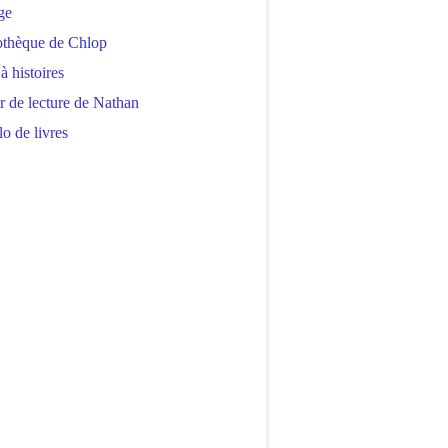
ge
othèque de Chlop
 à histoires
r de lecture de Nathan
o de livres