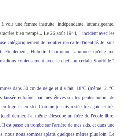
 à voir une femme instruite, indépendante, intransigeante,
aractère bien trempé... Le 26 août 1944,
" incident avec les
fuse catégoriquement de montrer ma carte d'identité. Je suis
t. Finalement, Huberte Charbonnel annonce qu'elle me
nsultons copieusement avec le chef, un certain Sourbille."
ommes dans 30 cm de neige et il a fait -18°C (même -21°C
 laissée entraîner par mes élèves sur les pentes autour de
s en luge et en ski. Comme je suis restée très gaie et très
eudi dernier, j'ai même télescopé un frère de l'école libre,
. Il est passé en trombe sur l'arrière de mes skis, et dans une
ns, nous nous sommes aplatis quelques mètres plus loin. Le