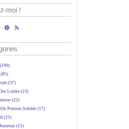
z-moi !
gories
(190)
(85)
eart
(37)
Des Loisirs
(23)
unesse
(22)
r Du Poisson Soluble
(17)
rd
(15)
Jeunesse
(15)